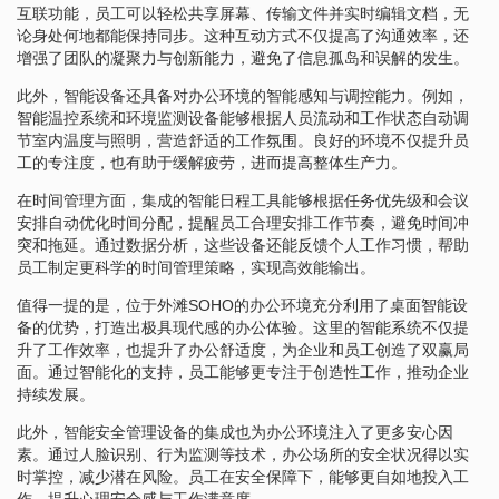
互联功能，员工可以轻松共享屏幕、传输文件并实时编辑文档，无
论身处何地都能保持同步。这种互动方式不仅提高了沟通效率，还
增强了团队的凝聚力与创新能力，避免了信息孤岛和误解的发生。
此外，智能设备还具备对办公环境的智能感知与调控能力。例如，
智能温控系统和环境监测设备能够根据人员流动和工作状态自动调
节室内温度与照明，营造舒适的工作氛围。良好的环境不仅提升员
工的专注度，也有助于缓解疲劳，进而提高整体生产力。
在时间管理方面，集成的智能日程工具能够根据任务优先级和会议
安排自动优化时间分配，提醒员工合理安排工作节奏，避免时间冲
突和拖延。通过数据分析，这些设备还能反馈个人工作习惯，帮助
员工制定更科学的时间管理策略，实现高效能输出。
值得一提的是，位于外滩SOHO的办公环境充分利用了桌面智能设
备的优势，打造出极具现代感的办公体验。这里的智能系统不仅提
升了工作效率，也提升了办公舒适度，为企业和员工创造了双赢局
面。通过智能化的支持，员工能够更专注于创造性工作，推动企业
持续发展。
此外，智能安全管理设备的集成也为办公环境注入了更多安心因
素。通过人脸识别、行为监测等技术，办公场所的安全状况得以实
时掌控，减少潜在风险。员工在安全保障下，能够更自如地投入工
作，提升心理安全感与工作满意度。