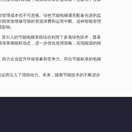
和管理成本也不可忽视。绿色节能电梯通常配备先进的监
少因突发维修导致的资源浪费和运营中断。这种智能管理
境影响。
，其引入的节能电梯系统综合利用了多项绿色技术，显著
精准掌握能耗动态，进一步优化使用策略，实现能源的精
，助力企业提升环保形象和竞争力。符合节能标准的电梯
碳运营注入了强劲动力。未来，随着节能技术的不断进步