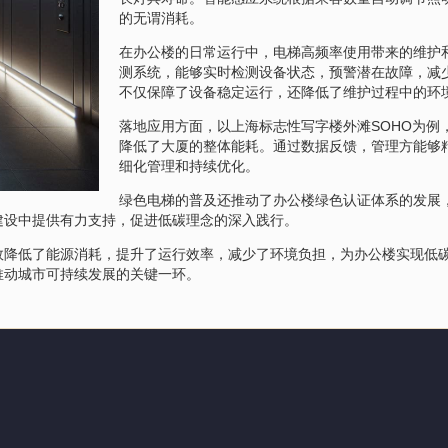
的无谓消耗。
在办公楼的日常运行中，电梯高频率使用带来的维护
测系统，能够实时检测设备状态，预警潜在故障，减
不仅保障了设备稳定运行，还降低了维护过程中的环
落地应用方面，以上海标志性写字楼外滩SOHO为例
降低了大厦的整体能耗。通过数据反馈，管理方能够
细化管理和持续优化。
绿色电梯的普及还推动了办公楼绿色认证体系的发展
建设中提供有力支持，促进低碳理念的深入践行。
效降低了能源消耗，提升了运行效率，减少了环境负担，为办公楼实现低
推动城市可持续发展的关键一环。