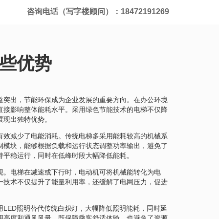
咨询电话（写字楼顾问）：18472191269
些优势
益突出，节能环保成为企业发展的重要方向。在办公环境
直接影响整体能耗水平。采用绿色节能技术的电梯不仅降
展现出独特优势。
有效减少了电能消耗。传统电梯多采用能耗较高的机械系
制模块，能够根据负载和运行状态调整功率输出，避免了
持平稳运行，同时在低峰时段大幅降低能耗。
现。电梯在减速或下行时，电动机可将机械能转化为电
一技术不仅提升了能量利用率，还缓解了电网压力，促进
LED照明替代传统白炽灯，大幅降低照明能耗，同时延
明亮度和通风风量，既保障乘客舒适体验，也避免了资源